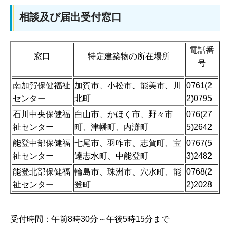
相談及び届出受付窓口
電話番
窓口
特定建築物の所在場所
号
南加賀保健福祉
加賀市、小松市、能美市、川
0761(2
センター
北町
2)0795
石川中央保健福
白山市、かほく市、野々市
076(27
祉センター
町、津幡町、内灘町
5)2642
能登中部保健福
七尾市、羽咋市、志賀町、宝
0767(5
祉センター
達志水町、中能登町
3)2482
能登北部保健福
輪島市、珠洲市、穴水町、能
0768(2
祉センター
登町
2)2028
受付時間：午前8時30分～午後5時15分まで