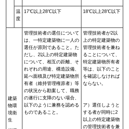
温
17℃以上28℃以下
18℃以上28℃以下
度
管理技術者の選任について
管理技術者が2以
は、一特定建築物に一人の
上の特定建築物の
選任が原則であること。た
管理技術者を兼ね
だし、2以上の特定建築物
ることについて、
について、相互の距離、そ
特定建築物所有者
れぞれの用途、構造設備、
等は、以下のこと
延べ面積及び特定建築物所
を確認しなければ
有者（維持管理権原者）等
ならない。
の状況から勘案して、職務
の遂行に支障のない場合、
建築
以下のように兼務を認める
ア）選任しようと
物環
ものであること。
する者が同時に2
境衛
以上の特定建築物
生
の管理技術者を兼