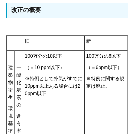
改正の概要
旧
新
100万分の10以下
100万分の6以下
建
一
（＝10 ppm以下）
（＝6ppm以下）
築
酸
※特例として外気がすでに
※特例に関する規
物
化
10ppm以上ある場合には2
定は廃止。
衛
炭
0ppm以下
生
素
の
環
境
含
基
有
準
率