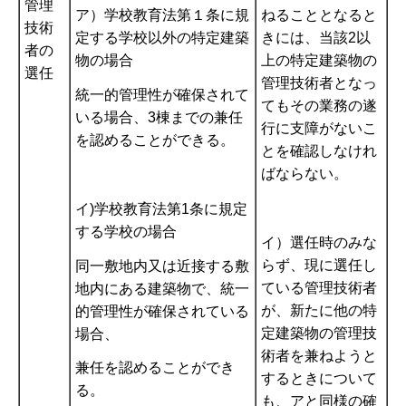
管理
ア）学校教育法第１条に規
ねることとなると
技術
定する学校以外の特定建築
きには、当該2以
者の
物の場合
上の特定建築物の
選任
管理技術者となっ
統一的管理性が確保されて
てもその業務の遂
いる場合、3棟までの兼任
行に支障がないこ
を認めることができる。
とを確認しなけれ
ばならない。
イ)学校教育法第1条に規定
する学校の場合
イ）選任時のみな
らず、現に選任し
同一敷地内又は近接する敷
ている管理技術者
地内にある建築物で、統一
が、新たに他の特
的管理性が確保されている
定建築物の管理技
場合、
術者を兼ねようと
兼任を認めることができ
するときについて
る。
も、アと同様の確