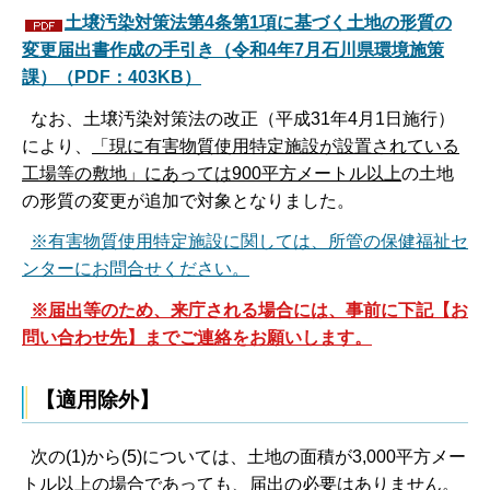
土壌汚染対策法第4条第1項に基づく土地の形質の
変更届出書作成の手引き（令和4年7月石川県環境施策
課）（PDF：403KB）
なお、土壌汚染対策法の改正（平成31年4月1日施行）
により、
「
現に有害物質使用特定施設が設置されている
工場等の敷地」にあっては900平方メートル以上
の土地
の形質の変更が追加で対象となりました。
※有害物質使用特定施設に関しては、所管の保健福祉セ
ンターにお問合せください。
※届出等のため、来庁される場合には、事前に下記【お
問い合わせ先】までご連絡をお願いします。
【適用除外】
次の(1)から(5)については、土地の面積が3,000平方メー
トル以上の場合であっても、届出の必要はありません。