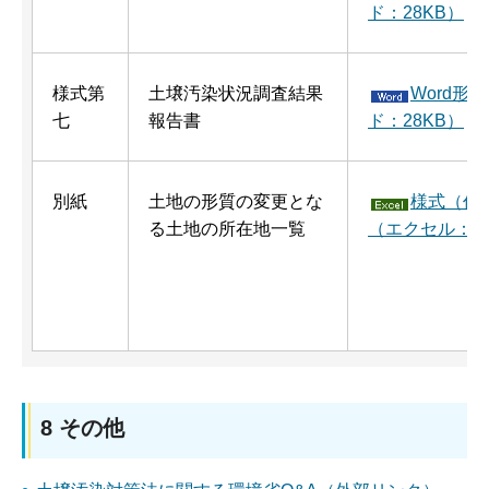
ド：28KB）
）
様式第
土壌汚染状況調査結果
Word形
七
報告書
ド：28KB）
別紙
土地の形質の変更とな
様式（作
る土地の所在地一覧
（エクセル：16
8 その他