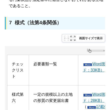
であること。
7 様式（法第4条関係）
画面サイズで表示
チェッ
必要書類一覧
Word形
クリス
ド：33KB）
ト
様式第
一定の規模以上の土地
Word形
六
の形質の変更届出書
ド：28KB）
（
記載例