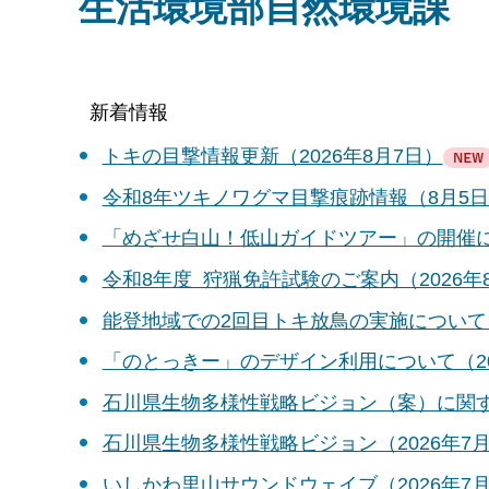
生活環境部自然環境課
新着情報
トキの目撃情報更新（2026年8月7日）
令和8年ツキノワグマ目撃痕跡情報（8月5日時
「めざせ白山！低山ガイドツアー」の開催につ
令和8年度 狩猟免許試験のご案内（2026年
能登地域での2回目トキ放鳥の実施について（
「のとっきー」のデザイン利用について（20
石川県生物多様性戦略ビジョン（案）に関する
石川県生物多様性戦略ビジョン（2026年7月
いしかわ里山サウンドウェイブ（2026年7月