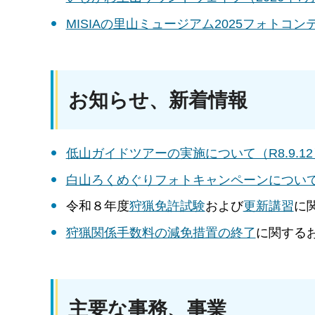
MISIAの里山ミュージアム2025フォトコンテ
お知らせ、新着情報
低山ガイドツアーの実施について（R8.9.1
白山ろくめぐりフォトキャンペーンについて（R8.
令和８年度
狩猟免許試験
および
更新講習
に
狩猟関係手数料の減免措置の終了
に関する
主要な事務、事業