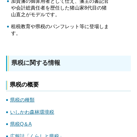
加賀藩の御算用者として仕え、藩主の書記官
や会計総責任者を歴任した猪山家8代目の猪
山直之がモデルです。
租税教育や県税のパンフレット等に登場しま
す。
県税に関する情報
県税の概要
県税の種類
いしかわ森林環境税
県税Q＆A
広報誌「くらしと県税」