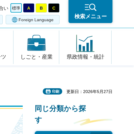
合い
標準
A
B
C
検索メニュー
Foreign Language
ーツ
しごと・産業
県政情報・統計
更新日：2026年5月27日
印刷
同じ分類から探
す