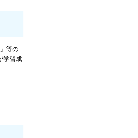
」等の
が学
習成