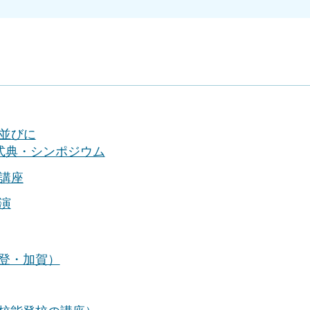
並びに
式典・シンポジウム
講座
演
登・加賀）