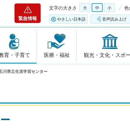
文字の大きさ
大
中
小
色
緊急情報
やさしい日本語
音声読み上げ
教育・子育て
医療・福祉
観光・文化・スポ
 石川県立生涯学習センター
ター