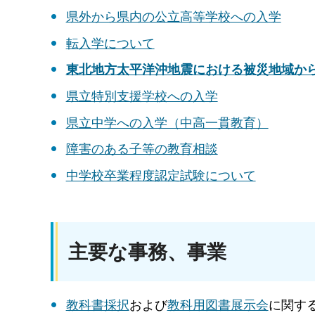
県外から県内の公立高等学校への入学
転入学について
東北地方太平洋沖地震における被災地域か
県立特別支援学校への入学
県立中学への入学（中高一貫教育）
障害のある子等の教育相談
中学校卒業程度認定試験について
主要な事務、事業
教科書採択
および
教科用図書展示会
に関す