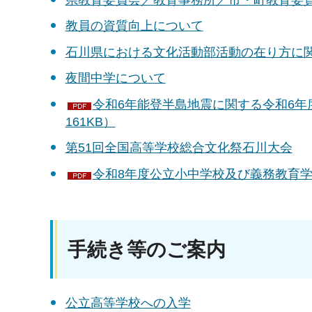
教員の資質向上について
石川県における文化活動部活動の在り方に
夜間中学について
令和6年能登半島地震に関する令和6年
161KB）
第51回全国高等学校総合文化祭石川大会
令和8年度公立小中学校及び義務教育学校
手続き等のご案内
公立高等学校への入学