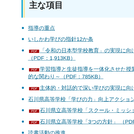
主な項目
指導の重点
いしかわ学びの指針12か条
「令和の日本型学校教育」の実現に向
（PDF：1,913KB）
学習指導と生徒指導を一体化させた授
的な関わり～（PDF：785KB）
主体的・対話的で深い学びの実現に向けた
石川県高等学校「学びの力」向上アクショ
石川県立高等学校「スクール・ミッション
石川県立高等学校「3つの方針」 （PDF
読書活動の推進