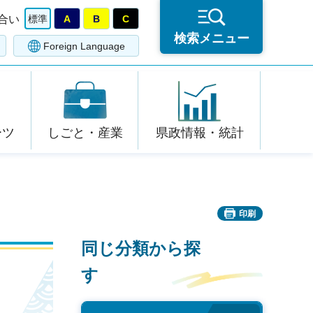
合い
標準
A
B
C
検索メニュー
Foreign Language
ーツ
しごと・産業
県政情報・統計
印刷
同じ分類から探
す