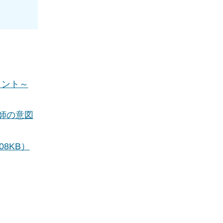
イント～
師の意図
8KB）