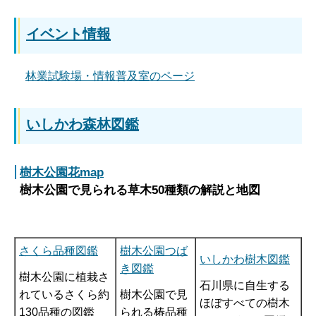
イベント情報
林業試験場・情報普及室のページ
いしかわ森林図鑑
樹木公園花map
樹木公園で見られる草木50種類の解説と地図
さくら品種図鑑
樹木公園つば
いしかわ樹木図鑑
き図鑑
樹木公園に植栽さ
石川県に自生する
れているさくら約
樹木公園で見
ほぼすべての樹木
130品種の図鑑
られる椿品種