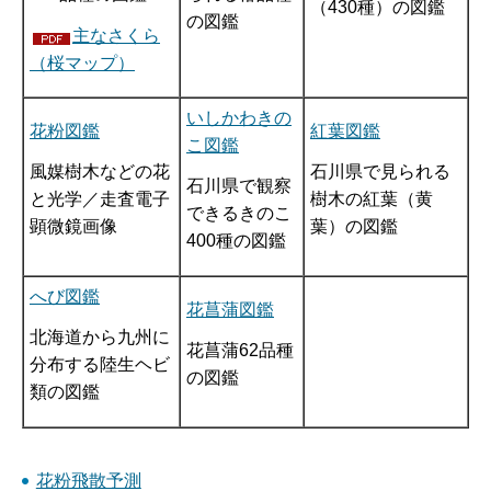
（430種）の図鑑
の図鑑
主なさくら
（桜マップ）
いしかわきの
花粉図鑑
紅葉図鑑
こ図鑑
風媒樹木などの花
石川県で見られる
石川県で観察
と光学／走査電子
樹木の紅葉（黄
できるきのこ
顕微鏡画像
葉）の図鑑
400種の図鑑
へび図鑑
花菖蒲図鑑
北海道から九州に
花菖蒲62品種
分布する陸生ヘビ
の図鑑
類の図鑑
花粉飛散予測