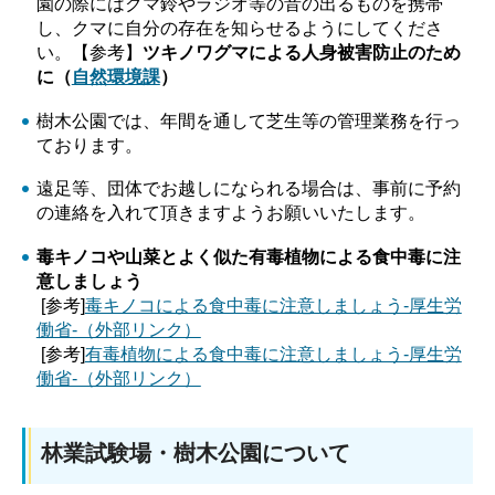
園の際にはクマ鈴やラジオ等の音の出るものを携帯
し、クマに自分の存在を知らせるようにしてくださ
い。【参考】
ツキノワグマによる人身被害防止のため
に（
自然環境課
）
樹木公園では、年間を通して芝生等の管理業務を行っ
ております。
遠足等、団体でお越しになられる場合は、事前に予約
の連絡を入れて頂きますようお願いいたします。
毒キノコや山菜とよく似た有毒植物
による食中毒に注
意しましょう
[参考]
毒キノコによる食中毒に注意しましょう-厚生労
働省-（外部リンク）
[参考]
有毒植物による食中毒に注意しましょう-厚生労
働省-（外部リンク）
林業試験場・樹木公園について