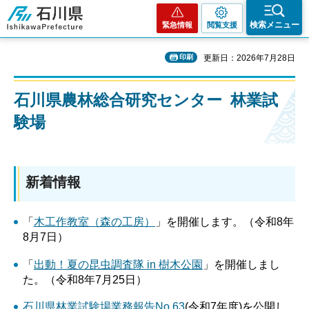
石川県
検索メニュー
緊急情報
閲覧支援
印刷
更新日：2026年7月28日
石川県農林総合研究センター 林業試
験場
新着情報
「
木工作教室（森の工房）
」を開催します。（令和8年
8月7日）
「
出動！夏の昆虫調査隊 in 樹木公園
」を開催しまし
た。（令和8年7月25日）
石川県林業試験場業務報告No.63
(令和7年度)を公開し