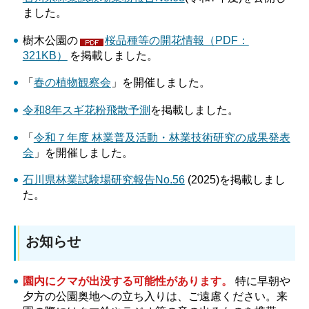
ました。
樹木公園の
桜品種等の開花情報（PDF：
321KB）
を掲載しました。
「
春の植物観察会
」を開催しました。
令和8年スギ花粉飛散予測
を掲載しました。
「
令和７年度 林業普及活動・林業技術研究の成果発表
会
」を開催しました。
石川県林業試験場研究報告No.56
(2025)を掲載しまし
た。
お知らせ
園内にクマが出没する可能性があります。
特に早朝や
夕方の公園奥地への立ち入りは、ご遠慮ください。来