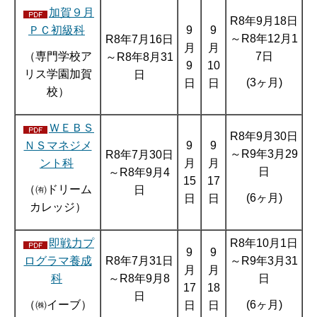
加賀９月
R8年9月18日
ＰＣ初級科
9
9
～R8年12月1
R8年7月16日
月
月
7日
（専門学校ア
～R8年8月31
9
10
リス学園加賀
日
(3ヶ月)
日
日
校）
ＷＥＢＳ
R8年9月30日
ＮＳマネジメ
9
9
～R9年3月29
R8年7月30日
ント科
月
月
日
～R8年9月4
15
17
（㈲ドリーム
日
(6ヶ月)
日
日
カレッジ）
即戦力プ
R8年10月1日
9
9
ログラマ養成
R8年7月31日
～R9年3月31
月
月
科
～R8年9月8
日
17
18
日
（㈱イーブ）
(6ヶ月)
日
日