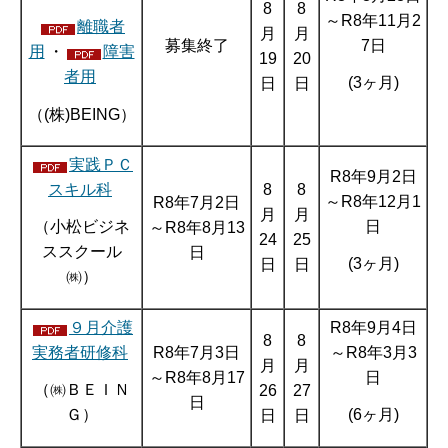
8
8
～R8年11月2
離職者
月
月
募集終了
7日
用
・
障害
19
20
者用
(3ヶ月)
日
日
（(株)BEING）
実践ＰＣ
R8年9月2日
スキル科
8
8
～R8年12月1
R8年7月2日
月
月
日
（小松ビジネ
～R8年8月13
24
25
ススクール
日
(3ヶ月)
日
日
㈱）
９月介護
R8年9月4日
8
8
実務者研修科
R8年7月3日
～R8年3月3
月
月
～R8年8月17
日
（㈱ＢＥＩＮ
26
27
日
Ｇ）
(6ヶ月)
日
日