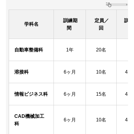
訓練期
定員／
訓練
学科名
間
回
自動車整備科
1年
20名
溶接科
6ヶ月
10名
4月
情報ビジネス科
6ヶ月
15名
4月
CAD機械加工
6ヶ月
10名
4月
科