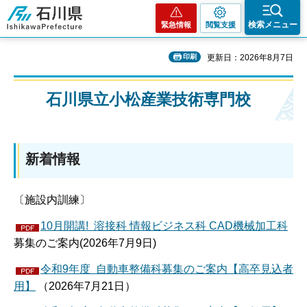
石川県
検索メニュー
緊急情報
閲覧支援
印刷
更新日：2026年8月7日
石川県立小松産業技術専門校
新着情報
〔施設内訓練〕
10月開講! 溶接科 情報ビジネス科 CAD機械加工科
募集のご案内(2026年7月9日)
令和9年度 自動車整備科募集のご案内【高卒見込者
用】
（2026年7月21日）