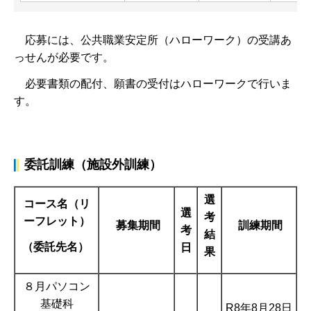
応募には、公共職業安定所（ハローワーク）の受講あ
っせんが必要です。
必要書類の配付、願書の受付はハローワークで行いま
す。
委託訓練（施設外訓練）
選
コース名（リ
選
考
ーフレット）
募集期間
訓練期間
考
結
（委託先名）
日
果
８月パソコン
基礎科
R8年8月28日