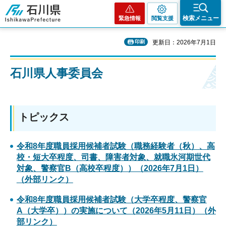
石川県
検索メニュー
緊急情報
閲覧支援
印刷
更新日：2026年7月1日
石川県人事委員会
トピックス
令和8年度職員採用候補者試験（職務経験者（秋）、高
校・短大卒程度、司書、障害者対象、就職氷河期世代
対象、警察官B（高校卒程度））（2026年7月1日）
（外部リンク）
令和8年度職員採用候補者試験（大学卒程度、警察官
A（大学卒））の実施について（2026年5月11日）（外
部リンク）