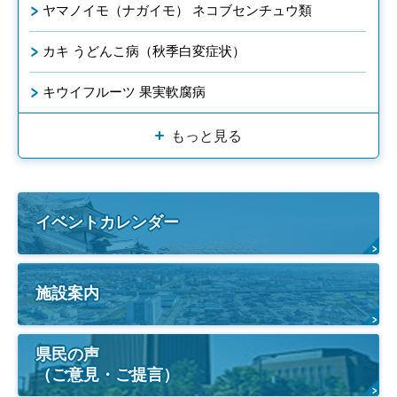
ヤマノイモ（ナガイモ） ネコブセンチュウ類
カキ うどんこ病（秋季白変症状）
キウイフルーツ 果実軟腐病
もっと見る
イベントカレンダー
施設案内
県民の声
（ご意見・ご提言）