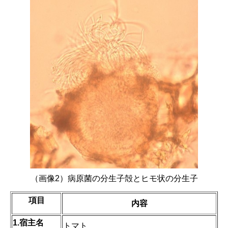
（画像2）病原菌の分生子殻とヒモ状の分生子
項目
内容
1.宿主名
トマト