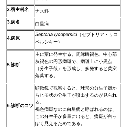
2.宿主科名
ナス科
3.病名
白星病
Septoria lycopersici
（セプトリア・リコ
4.病原
ペルシキー）
主に葉に発生する。周縁暗褐色、中心部
灰褐色の円形病斑で、病斑上に小黒点
5.診断
（分生子殻）を形成し、多発すると黄変
落葉する。
顕微鏡で観察すると、球形の分生子殻か
らヒモ状の分生子が噴出するのが見られ
る。
6.診断のコツ
褐色病斑なのに白星病と呼ばれるのは、
この分生子が多量に出ると、病斑が白っ
ぽく見えるためである。