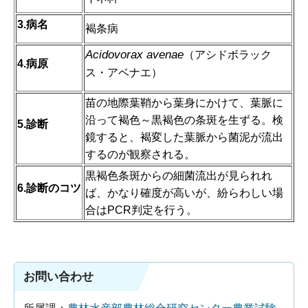
3.病名
褐条病
Acidovorax avenae
（アシドボラック
4.病原
ス・アベナエ）
苗の地際葉鞘から葉身にかけて、葉脈に
沿って褐色～黒褐色の条斑を生ずる。検
5.診断
鏡すると、褐変した葉脈から菌泥が流出
するのが観察される。
黒褐色条斑からの細菌流出が見られれ
6.診断のコツ
ば、かなり確度が高いが、紛らわしい場
合はPCR判定を行う。
お問い合わせ