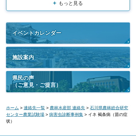
もっと見る
イベントカレンダー
施設案内
県民の声
（ご意見・ご提言）
ホーム
>
連絡先一覧
>
農林水産部 連絡先
>
石川県農林総合研究
センター農業試験場
>
病害虫診断事例集
> イネ 褐条病（苗の症
状）