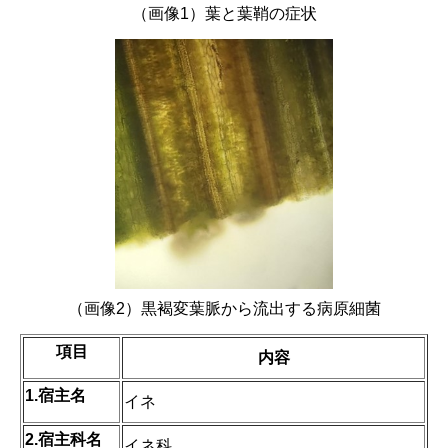
（画像1）葉と葉鞘の症状
（画像2）黒褐変葉脈から流出する病原細菌
項目
内容
1.宿主名
イネ
2.宿主科名
イネ科