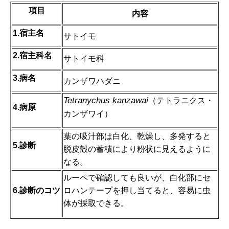
項目
内容
1.宿主名
サトイモ
2.宿主科名
サトイモ科
3.病名
カンザワハダニ
Tetranychus kanzawai
（テトラニクス・
4.病原
カンザワイ）
葉の吸汁部は白化、乾燥し、多発すると
5.診断
脱皮殻の蓄積により粉状に見えるように
なる。
ルーペで確認しても良いが、白化部にセ
6.診断のコツ
ロハンテープを押し当てると、容易に虫
体が採取できる。