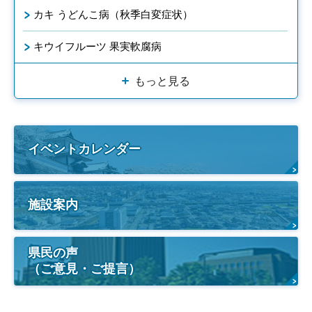
カキ うどんこ病（秋季白変症状）
キウイフルーツ 果実軟腐病
もっと見る
イベントカレンダー
施設案内
県民の声
（ご意見・ご提言）