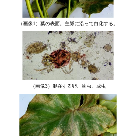
（画像1）葉の表面。主脈に沿って白化する。
（画像3）混在する卵、幼虫、成虫