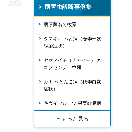
病害虫診断事例集
病原菌名で検索
タマネギ べと病（春季一次
感染症状）
ヤマノイモ（ナガイモ） ネ
コブセンチュウ類
カキ うどんこ病（秋季白変
症状）
キウイフルーツ 果実軟腐病
もっと見る