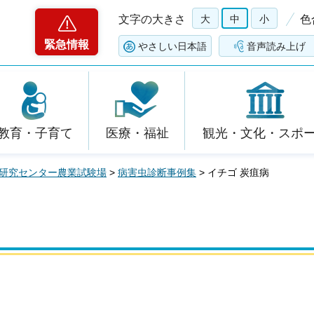
文字の大きさ
大
中
小
色
緊急情報
やさしい日本語
音声読み上げ
教育・子育て
医療・福祉
観光・文化・スポ
研究センター農業試験場
>
病害虫診断事例集
> イチゴ 炭疽病