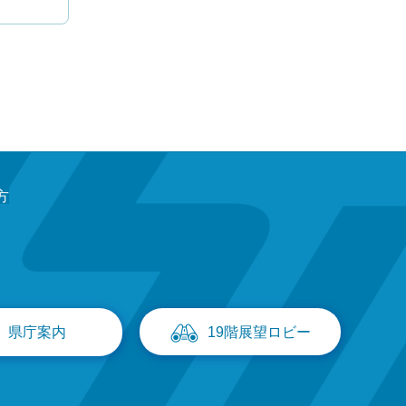
方
県庁案内
19階展望ロビー