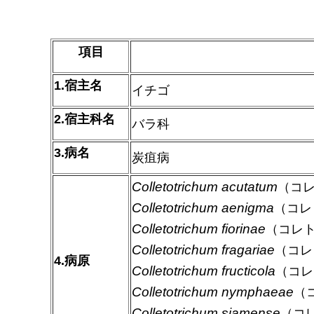
項目
1.宿主名
イチゴ
2.宿主科名
バラ科
3.病名
炭疽病
Colletotrichum acutatum
（コ
Colletotrichum aenigma
（コレ
Colletotrichum fiorinae
（コレ
Colletotrichum fragariae
（コレ
4.病原
Colletotrichum fructicola
（コレ
Colletotrichum nymphaeae
（
Colletotrichum siamense
（コ