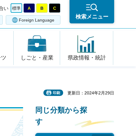
合い
標準
A
B
C
検索メニュー
Foreign Language
ーツ
しごと・産業
県政情報・統計
更新日：2024年2月29日
印刷
同じ分類から探
す