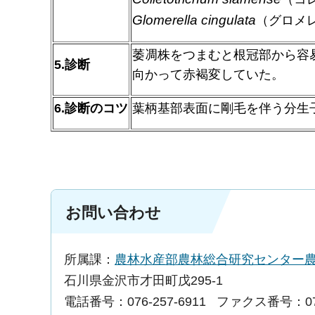
Glomerella cingulata
（グロメ
萎凋株をつまむと根冠部から容
5.診断
向かって赤褐変していた。
6.診断のコツ
葉柄基部表面に剛毛を伴う分生
お問い合わせ
所属課：
農林水産部農林総合研究センター
石川県金沢市才田町戊295-1
電話番号：076-257-6911
ファクス番号：076-