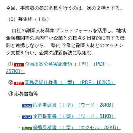
今回、事業者の参加募集を行うのは、次の２枠とする。
（1）募集枠（Ⅰ型）
自社の副業人材募集プラットフォームを活用し、地域
金融機関等の県内中小企業との接点を日常的に有する機
関と連携しながら、 県内 企業と副業人材とのマッチン
グ支援を行い、企業の課題解決に取組む。
①
企画提案公募実施要領（Ⅰ型）（PDF：
257KB）
②
業務委託仕様書（Ⅰ型）（PDF：182KB）
③ 応募書類等
・
応募申込書（Ⅰ型）（ワード：28KB）
・
企画提案書（Ⅰ型）（ワード：51KB）
・
経費見積書（Ⅰ型）（エクセル：33KB）