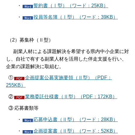
・
誓約書（Ⅰ型）（ワード：25KB）
・
役員等名簿（Ⅰ型）（ワード：39KB）
（2）募集枠（Ⅱ型）
副業人材による課題解決を希望する県内中小企業に対
し、自社で有する副業人材を活用した伴走支援を行い、
企業の課題解決に取組む。
①
企画提案公募実施要領（Ⅱ型）（PDF：
255KB）
②
業務委託仕様書（Ⅱ型）（PDF：172KB）
③ 応募書類等
・
応募申込書（Ⅱ型）（ワード：28KB）
・
企画提案書（Ⅱ型）（ワード：52KB）