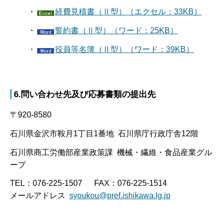
・
経費見積書（Ⅱ型）（エクセル：33KB）
・
誓約書（Ⅱ型）（ワード：25KB）
・
役員等名簿（Ⅱ型）（ワード：39KB）
6.問い合わせ先及び応募書類の提出先
〒920-8580
石川県金沢市鞍月1丁目1番地 石川県庁行政庁舎12階
石川県商工労働部産業政策課 機械・繊維・食品産業グル
ープ
TEL：076-225-1507 FAX：076-225-1514
メールアドレス
syoukou@pref.ishikawa.lg.jp