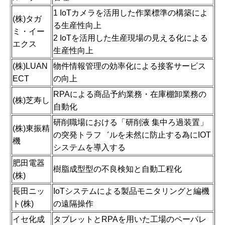
1 IoTカメラを活用した作業標準の構築によ
(株)タガ
る生産性向上
ミ・イー
2 IoTを活用した生産現場の見える化による
エクス
生産性向上
(株)LUAN
物件情報管理の効率化による接客サービス
ECT
の向上
RPAによる商品予約業務・在庫棚卸業務の
(株)芝寿し
自動化
研削職場における「研削液 集中ろ過装置」
(株)東振精
の突発トラフ゛ルを未然に防止する為にIOT
機
システムを導入する
肥田電器
樹脂成型型の不良検知と自動工程化
(株)
長田ニッ
IoTシステムによる製品モニタリングと編機
ト(株)
の遠隔操作
イセ化成
タブレットとRPAを用いた工場のペーパレ