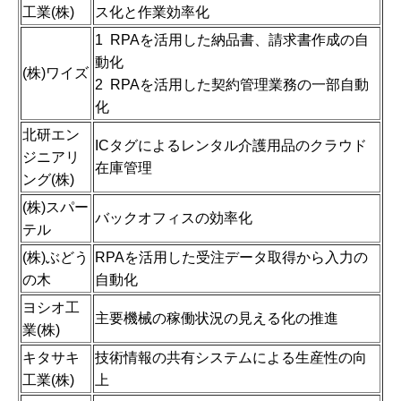
工業(株)
ス化と作業効率化
1 RPAを活用した納品書、請求書作成の自
動化
(株)ワイズ
2 RPAを活用した契約管理業務の一部自動
化
北研エン
ICタグによるレンタル介護用品のクラウド
ジニアリ
在庫管理
ング(株)
(株)スパー
バックオフィスの効率化
テル
(株)ぶどう
RPAを活用した受注データ取得から入力の
の木
自動化
ヨシオ工
主要機械の稼働状況の見える化の推進
業(株)
キタサキ
技術情報の共有システムによる生産性の向
工業(株)
上