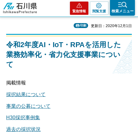
石川県
検索メニュー
緊急情報
閲覧支援
印刷
更新日：2020年12月1日
令和2年度AI・IoT・RPAを活用した
業務効率化・省力化支援事業につい
て
掲載情報
採択結果について
事業の公募について
H30採択事例集
過去の採択状況