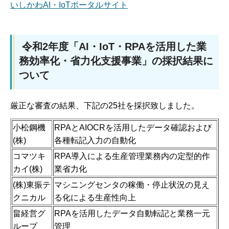
いしかわAI・IoTポータルサイト
令和2年度「AI・IoT・RPAを活用した業
務効率化・省力化支援事業」の採択結果に
ついて
厳正な審査の結果、下記の25社を採択致しました。
小松鋼機
RPAとAIOCRを活用したデータ確認および
(株)
各種転記入力の自動化
コマツキ
RPA導入による生産管理業務内の定型的作
カイ(株)
業省力化
(株)東振テ
マシニングセンタの稼働・停止状況の見え
クニカル
る化による生産性向上
畠経営グ
RPAを活用したデータ自動転記と業務一元
ループ
管理