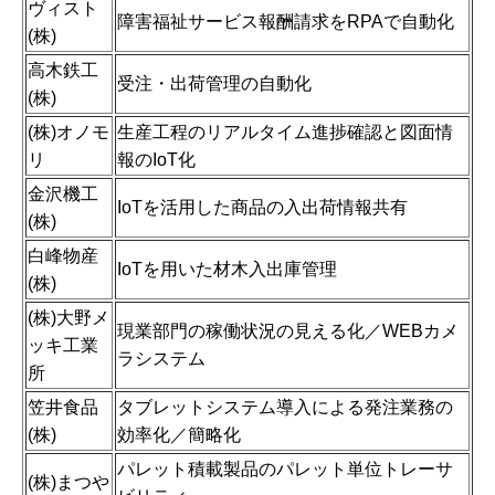
ヴィスト
障害福祉サービス報酬請求をRPAで自動化
(株)
高木鉄工
受注・出荷管理の自動化
(株)
(株)オノモ
生産工程のリアルタイム進捗確認と図面情
リ
報のIoT化
金沢機工
IoTを活用した商品の入出荷情報共有
(株)
白峰物産
IoTを用いた材木入出庫管理
(株)
(株)大野メ
現業部門の稼働状況の見える化／WEBカメ
ッキ工業
ラシステム
所
笠井食品
タブレットシステム導入による発注業務の
(株)
効率化／簡略化
パレット積載製品のパレット単位トレーサ
(株)まつや