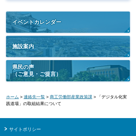
イベントカレンダー
施設案内
県民の声
（ご意見・ご提言）
ホーム
>
連絡先一覧
>
商工労働部産業政策課
> 「デジタル化実
践道場」の取組結果について
サイトポリシー