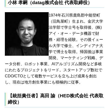
小林 孝嗣（datag株式会社 代表取締役）
1974年石川県鹿島郡中能登町
（旧鳥屋町）生まれ。金沢大学
法学部で学士号を取得後、(株)
アイ・オー・データ機器で財
務・経理を経験。その後イェー
ル大学で修士、インディアナ大
学で博士を取得。帰国後は事業
開発、マーケティング戦略、デ
ータ分析、ロボット事業、AIアルゴリズム開発など多岐
にわたるプロジェクトをリード。スタートアップ数社で
CDO/CTOとして複数サービスを立ち上げ成果を創出
し、現在は地方創生事業にも積極的に従事。
【統括責任者】高田 諭（HED株式会社 代表取
締役）