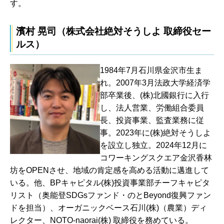
す。
濱村 晃司（株式会社絶対そうしよ 取締役セー
ルス）
1984年7月石川県金沢市生ま
れ。2007年3月法政大学経済学
部卒業後、(株)北國銀行に入行
し、法人営業、労働組合委員
長、投資事業、監査業務に従
事。2023年に(株)絶対そうしよ
を設立し独立。2024年12月に
コワーキングスクエア金沢香林
坊をOPENさせ、地域の肯定感を高める活動に邁進して
いる。他、BPキャピタル(株)投資事業部チーフキャピタ
リスト（奥能登SDGsファンド・のとBeyond復興ファン
ドを担当）、オーガニックベース石川(株)（農業）ディ
レクター、NOTO-naorai(株) 取締役を務めている。