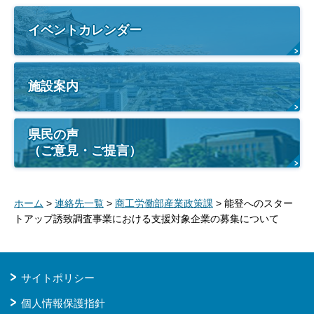
イベントカレンダー
施設案内
県民の声
（ご意見・ご提言）
ホーム
>
連絡先一覧
>
商工労働部産業政策課
> 能登へのスター
トアップ誘致調査事業における支援対象企業の募集について
サイトポリシー
個人情報保護指針