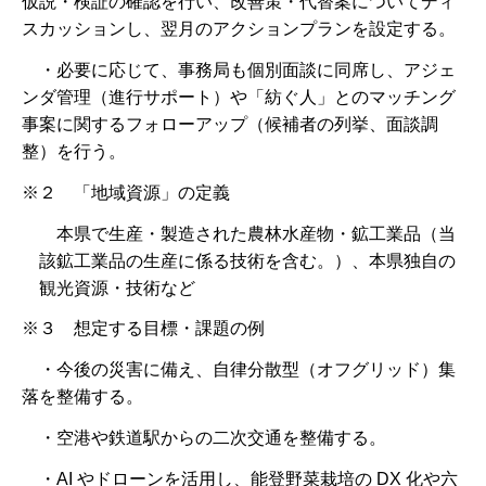
仮説・検証の確認を行い、改善策・代替案についてディ
スカッションし、翌月のアクションプランを設定する。
・必要に応じて、事務局も個別面談に同席し、アジェ
ンダ管理（進行サポート）や「紡ぐ人」とのマッチング
事案に関するフォローアップ（候補者の列挙、面談調
整）を行う。
※２ 「地域資源」の定義
本県で生産・製造された農林水産物・鉱工業品（当
該鉱工業品の生産に係る技術を含む。）、本県独自の
観光資源・技術など
※３ 想定する目標・課題の例
・今後の災害に備え、自律分散型（オフグリッド）集
落を整備する。
・空港や鉄道駅からの二次交通を整備する。
・AI やドローンを活用し、能登野菜栽培の DX 化や六