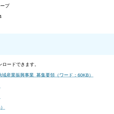
ープ
4
ンロードできます。
域産業振興事業 募集要領（ワード：60KB）
）
）
B）