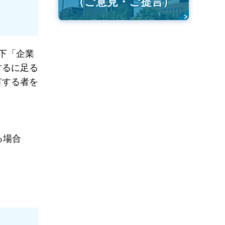
（ご意見・ご提言）
下「企業
するに足る
有する者を
る場合