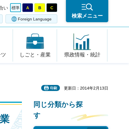
合い
標準
A
B
C
検索メニュー
Foreign Language
ーツ
しごと・産業
県政情報・統計
更新日：2014年2月13日
印刷
同じ分類から探
す
業