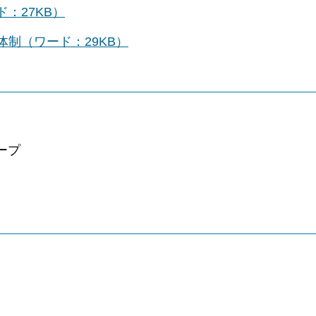
：27KB）
制（ワード：29KB）
ープ