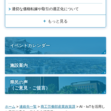
適切な価格転嫁や取引の適正化について
もっと見る
イベントカレンダー
施設案内
県民の声
（ご意見・ご提言）
ホーム
>
連絡先一覧
>
商工労働部産業政策課
> AI・IoTを活用し