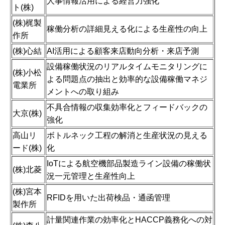
人事情報活用による経営力強化
ト(株)
(株)梶製
稼働分析の詳細見える化による生産性の向上
作所
(株)心結
AI活用による顧客来店動向分析・来店予測
設備稼働状況のリアルタイムモニタリングに
(株)小松
よる問題点の抽出と効率的な設備稼働マネジ
電業所
メントへの取り組み
不具合情報の収集効率化とフィードバックの
大京(株)
強化
高山リ
ボトルネック工程の解消と生産状況の見える
ード(株)
化
IoTによる航空機部品製造ライン設備の稼働状
(株)北菱
況一元管理と生産性向上
(株)宮本
RFIDを用いた出荷検品・通函管理
製作所
計量関連作業の効率化とHACCP義務化への対