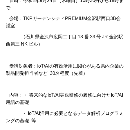
日時：令和2年9月24日（木曜日）10時30分から18時ま
で
会場：TKPガーデンシティPREMIUM金沢駅西口3B会
議室
（石川県金沢市広岡二丁目 13 番 33 号 JR 金沢駅
西第三 NK ビル）
受講対象者：IoT/AIの有効活用に関心がある県内企業の
製品開発担当者など 30名程度（先着）
内容：・ 将来的なIoT/AI実践研修の履修に向けたIoT/AI
用語の基礎
・ IoT/AI活用に必要となるデータ解析プログラミ
ングの基礎 等