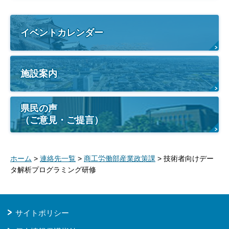
イベントカレンダー
施設案内
県民の声
（ご意見・ご提言）
ホーム
>
連絡先一覧
>
商工労働部産業政策課
> 技術者向けデー
タ解析プログラミング研修
サイトポリシー