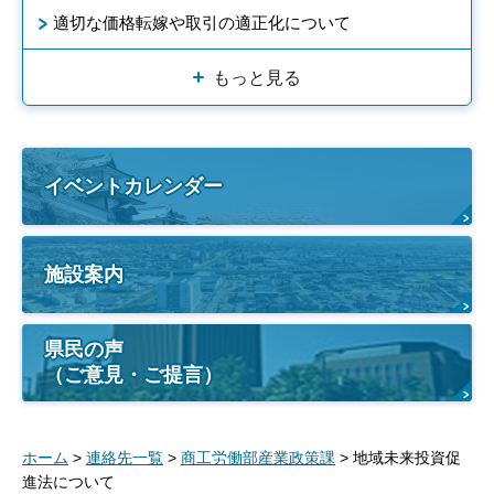
適切な価格転嫁や取引の適正化について
もっと見る
イベントカレンダー
施設案内
県民の声
（ご意見・ご提言）
ホーム
>
連絡先一覧
>
商工労働部産業政策課
> 地域未来投資促
進法について