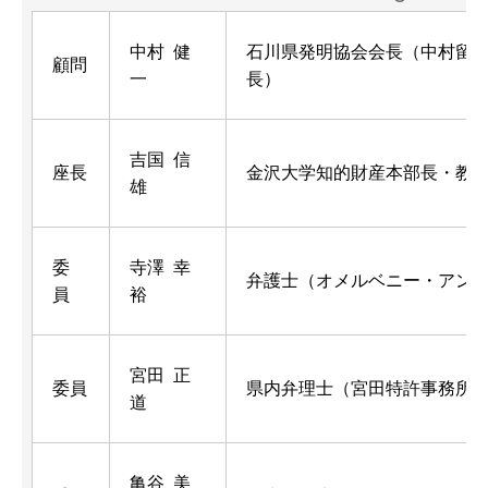
中村 健
石川県発明協会会長（中村留精
顧問
一
長）
吉国 信
座長
金沢大学知的財産本部長・教
雄
委
寺澤 幸
弁護士（オメルベニー・アン
員
裕
宮田 正
委員
県内弁理士（宮田特許事務所
道
亀谷 美