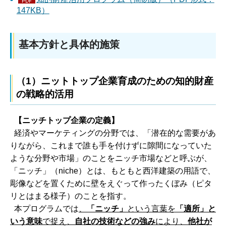
147KB）
基本方針と具体的施策
（1）ニットトップ企業育成のための知的財産
の戦略的活用
【ニッチトップ企業の定義】
経済やマーケティングの分野では、「潜在的な需要があ
りながら、これまで誰も手を付けずに隙間になっていた
ような分野や市場」のことをニッチ市場などと呼ぶが、
「ニッチ」（niche）とは、もともと西洋建築の用語で、
彫像などを置くために壁をえぐって作ったくぼみ（ピタ
リとはまる様子）のことを指す。
本プログラムでは
、
「ニッチ」
という言葉を
「適所」と
いう意味
で捉え、
自社の技術などの強み
により、
他社が