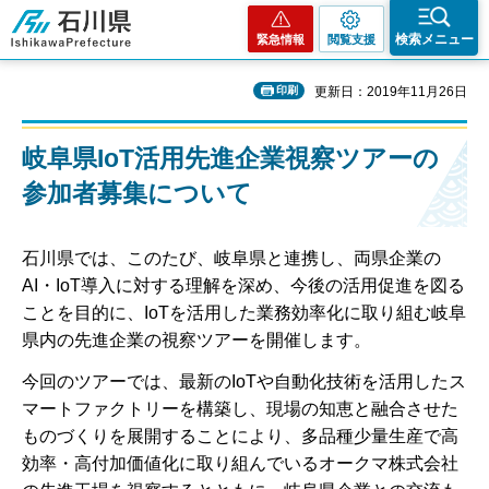
石川県
検索メニュー
緊急情報
閲覧支援
印刷
更新日：2019年11月26日
岐阜県IoT活用先進企業視察ツアーの
参加者募集について
石川県では、このたび、岐阜県と連携し、両県企業の
AI・IoT導入に対する理解を深め、今後の活用促進を図る
ことを目的に、IoTを活用した業務効率化に取り組む岐阜
県内の先進企業の視察ツアーを開催します。
今回のツアーでは、最新のIoTや自動化技術を活用したス
マートファクトリーを構築し、現場の知恵と融合させた
ものづくりを展開することにより、多品種少量生産で高
効率・高付加価値化に取り組んでいるオークマ株式会社