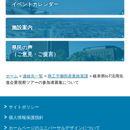
イベントカレンダー
施設案内
県民の声
（ご意見・ご提言）
ホーム
>
連絡先一覧
>
商工労働部産業政策課
> 岐阜県IoT活用先
進企業視察ツアーの参加者募集について
サイトポリシー
個人情報保護指針
ホームページのユニバーサルデザインについて