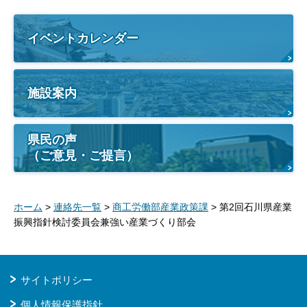
イベントカレンダー
施設案内
県民の声
（ご意見・ご提言）
ホーム
>
連絡先一覧
>
商工労働部産業政策課
> 第2回石川県産業
振興指針検討委員会兼強い産業づくり部会
サイトポリシー
個人情報保護指針