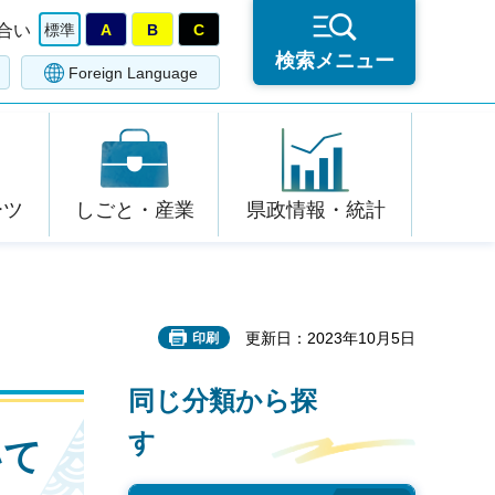
合い
標準
A
B
C
検索メニュー
Foreign Language
ーツ
しごと・産業
県政情報・統計
更新日：2023年10月5日
印刷
同じ分類から探
す
いて