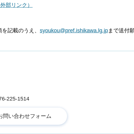
Wx66（外部リンク）
項を記載のうえ、
syoukou@pref.ishikawa.lg.jp
まで送付
225-1514