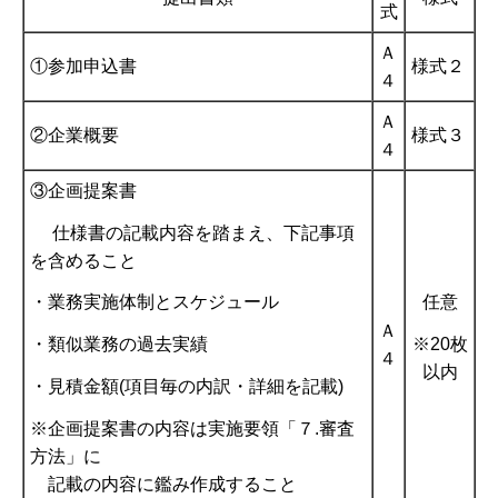
式
Ａ
①参加申込書
様式２
４
Ａ
②企業概要
様式３
４
③企画提案書
仕様書の記載内容を踏まえ、下記事項
を含めること
任意
・業務実施体制とスケジュール
Ａ
※20枚
・類似業務の過去実績
４
以内
・見積金額(項目毎の内訳・詳細を記載)
※企画提案書の内容は実施要領「７.審査
方法」に
記載の内容に鑑み作成すること