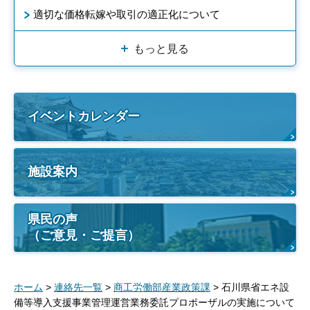
適切な価格転嫁や取引の適正化について
もっと見る
イベントカレンダー
施設案内
県民の声
（ご意見・ご提言）
ホーム
>
連絡先一覧
>
商工労働部産業政策課
> 石川県省エネ設
備等導入支援事業管理運営業務委託プロポーザルの実施について