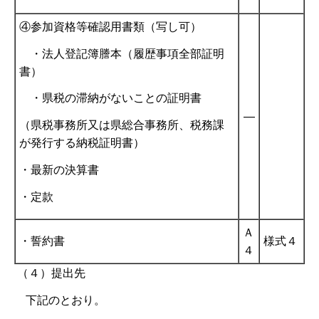
④参加資格等確認用書類（写し可）
・法人登記簿謄本（履歴事項全部証明
書）
・県税の滞納がないことの証明書
―
（県税事務所又は県総合事務所、税務課
が発行する納税証明書）
・最新の決算書
・定款
Ａ
・誓約書
様式４
４
（４）提出先
下記のとおり。