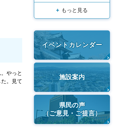
もっと見る
イベントカレンダー
ん。やっと
施設案内
した。見て
県民の声
（ご意見・ご提言）