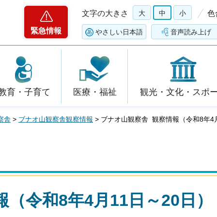
文字の大きさ
大
中
小
色
緊急情報
やさしい日本語
音声読み上げ
教育・子育て
医療・福祉
観光・文化・スポ
察舎
>
ブナオ山観察舎観察情報
> ブナオ山観察舎 観察情報（令和8年4月
（令和8年4月11日～20日）