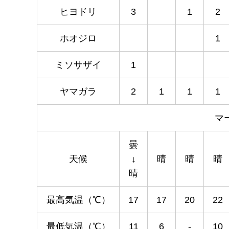
ヒヨドリ
3
1
2
ホオジロ
1
ミソサザイ
1
ヤマガラ
2
1
1
1
マ
曇
天候
↓
晴
晴
晴
晴
最高気温（℃）
17
17
20
22
最低気温（℃）
11
6
-
10