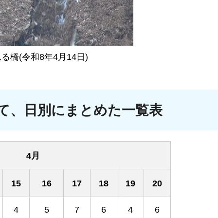
る橋(令和8年4月14日)
て、日別にまとめた一覧表
4月
15
16
17
18
19
20
4
5
7
6
4
6