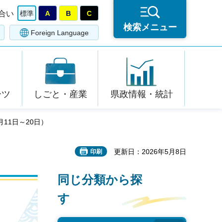
合い
標準
A
B
C
検索メニュー
Foreign Language
ーツ
しごと・産業
県政情報・統計
11日～20日）
更新日：2026年5月8日
印刷
同じ分類から探
す