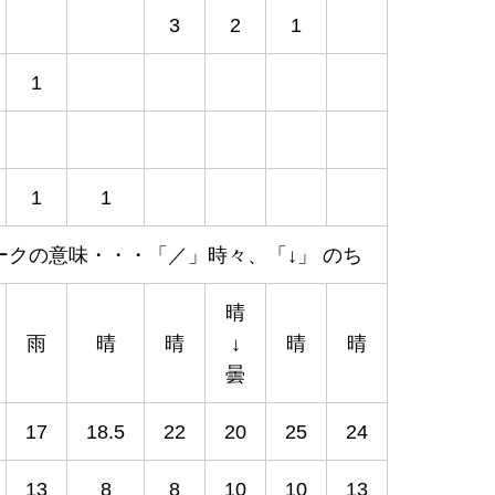
3
2
1
1
1
1
ークの意味・・・「／」時々、「↓」 のち
晴
雨
晴
晴
↓
晴
晴
曇
17
18.5
22
20
25
24
13
8
8
10
10
13