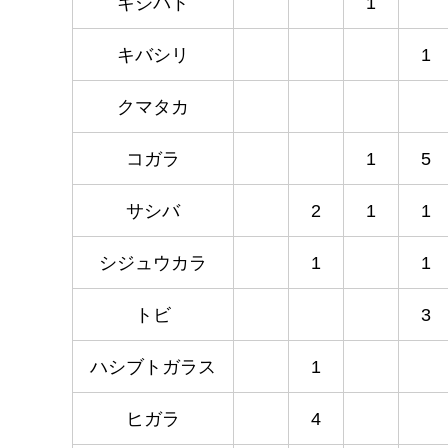
キジバト
1
キバシリ
1
クマタカ
コガラ
1
5
サシバ
2
1
1
シジュウカラ
1
1
トビ
3
ハシブトガラス
1
ヒガラ
4