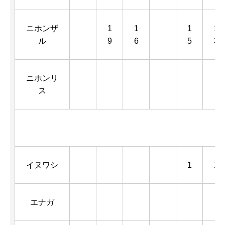
ニホンザ
1
1
1
1
ル
9
6
5
3
ニホンリ
ス
イヌワシ
1
1
エナガ