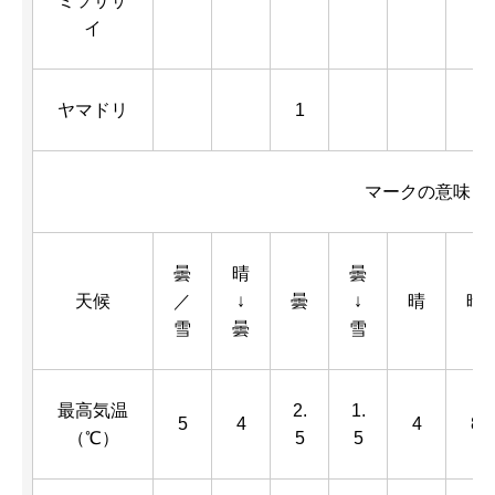
ミソサザ
イ
ヤマドリ
1
マークの意味・
曇
晴
曇
天候
／
↓
曇
↓
晴
晴
雪
曇
雪
最高気温
2.
1.
5
4
4
8
（℃）
5
5