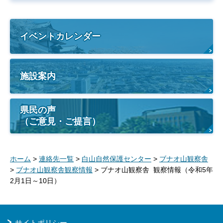
イベントカレンダー
施設案内
県民の声
（ご意見・ご提言）
ホーム
>
連絡先一覧
>
白山自然保護センター
>
ブナオ山観察舎
>
ブナオ山観察舎観察情報
> ブナオ山観察舎 観察情報（令和5年
2月1日～10日）
サイトポリシー