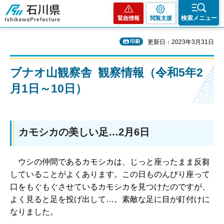
石川県
検索メニュー
緊急情報
閲覧支援
印刷
更新日：2023年3月31日
ブナオ山観察舎 観察情報（令和5年2
月1日～10日）
カモシカの美しい足…2月6日
ウシの仲間であるカモシカは、じっと座ったまま反芻
していることがよくあります。この日ものんびり座って
口をもぐもぐさせているカモシカを見つけたのですが、
よく見ると足を投げ出して…。素敵な足に目が釘付けに
なりました。