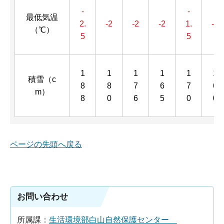
-
-
最低気温
2.
-2
-2
-2
1.
-2
（℃）
5
5
1
1
1
1
1
1
積雪（c
8
8
7
6
7
6
m）
8
0
6
5
0
0
ページの先頭へ戻る
お問い合わせ
所属課：
生活環境部白山自然保護センター