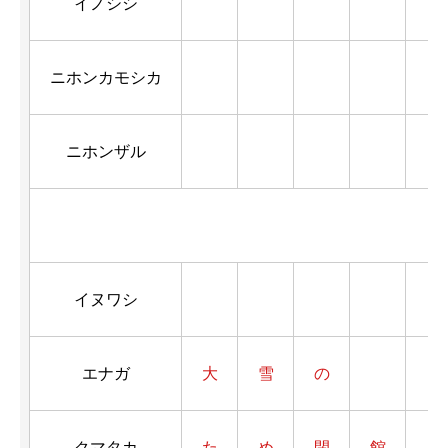
イノシシ
4
ニホンカモシカ
2
ニホンザル
6
イヌワシ
3
エナガ
大
雪
の
クマタカ
た
め
閉
館
3