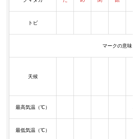
トビ
2
マークの意味・
天候
晴
最高気温（℃）
5.
最低気温（℃）
-5