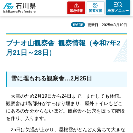
石川県
検索メニュー
緊急情報
閲覧支援
印刷
更新日：2025年3月10日
ブナオ山観察舎 観察情報（令和7年2
月21日～28日）
雪に埋もれる観察舎…2月25日
大雪のため2月19日から24日まで、またしても休館。
観察舎は1階部分がすっぽり埋まり、屋外トイレもどこ
にあるのか分からないほど。観察舎へは穴を掘って階段
を作り、入ります。
25日は気温が上がり、屋根雪がどんどん落ちて大きな