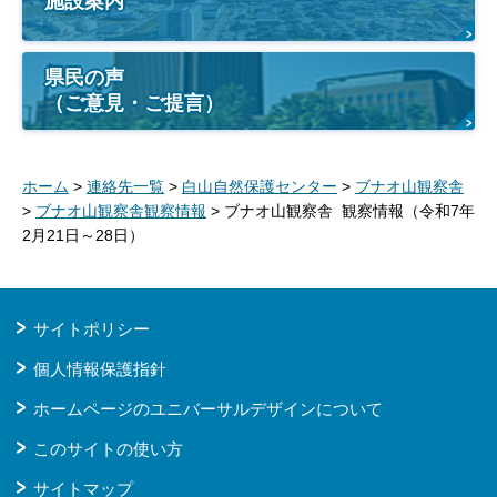
施設案内
県民の声
（ご意見・ご提言）
ホーム
>
連絡先一覧
>
白山自然保護センター
>
ブナオ山観察舎
>
ブナオ山観察舎観察情報
> ブナオ山観察舎 観察情報（令和7年
2月21日～28日）
サイトポリシー
個人情報保護指針
ホームページのユニバーサルデザインについて
このサイトの使い方
サイトマップ