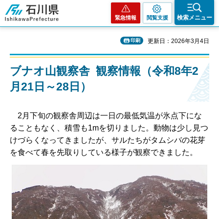
石川県
検索メニュー
緊急情報
閲覧支援
印刷
更新日：2026年3月4日
ブナオ山観察舎 観察情報（令和8年2
月21日～28日）
2月下旬の観察舎周辺は一日の最低気温が氷点下にな
ることもなく、積雪も1mを切りました。動物は少し見つ
けづらくなってきましたが、サルたちがタムシバの花芽
を食べて春を先取りしている様子が観察できました。