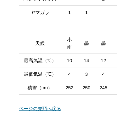
ヤマガラ
1
1
小
天候
曇
曇
雨
最高気温（℃）
10
14
12
最低気温（℃）
4
3
4
積雪（cm）
252
250
245
ページの先頭へ戻る