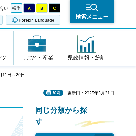
合い
標準
A
B
C
検索メニュー
Foreign Language
ーツ
しごと・産業
県政情報・統計
11日～20日）
更新日：2025年3月31日
印刷
同じ分類から探
す