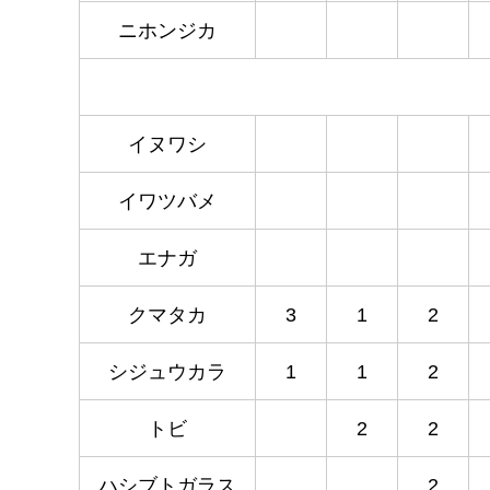
ニホンジカ
イヌワシ
イワツバメ
エナガ
クマタカ
3
1
2
シジュウカラ
1
1
2
トビ
2
2
ハシブトガラス
2