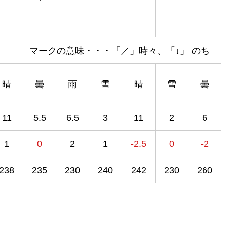
マークの意味・・・「／」時々、「↓」 のち
晴
曇
雨
雪
晴
雪
曇
11
5.5
6.5
3
11
2
6
1
0
2
1
-2.5
0
-2
238
235
230
240
242
230
260