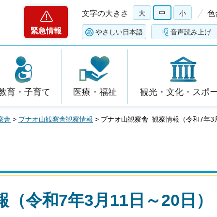
文字の大きさ
大
中
小
色
緊急情報
やさしい日本語
音声読み上げ
教育・子育て
医療・福祉
観光・文化・スポ
察舎
>
ブナオ山観察舎観察情報
> ブナオ山観察舎 観察情報（令和7年3月
（令和7年3月11日～20日）