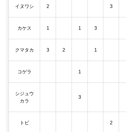
イヌワシ
2
3
カケス
1
1
3
クマタカ
3
2
1
コゲラ
1
シジュウ
3
カラ
トビ
2