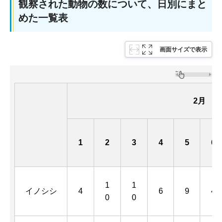
観察された動物の数について、日別にまと
めた一覧表
画面サイズで表示
2月
1
2
3
4
5
6
1
1
イノシシ
4
6
9
4
0
0