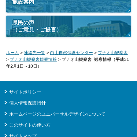
施設案内
県民の声
（ご意見・ご提言）
ホーム
>
連絡先一覧
>
白山自然保護センター
>
ブナオ山観察舎
>
ブナオ山観察舎観察情報
> ブナオ山観察舎 観察情報（平成31
年2月1日～10日）
サイトポリシー
個人情報保護指針
ホームページのユニバーサルデザインについて
このサイトの使い方
サイトマップ