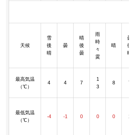
雨
雪
晴
曇
時
天候
後
曇
後
晴
後
々
晴
曇
晴
霙
最高気温
1
4
4
7
8
7
（℃）
3
最低気温
-4
-1
0
0
0
1
（℃）