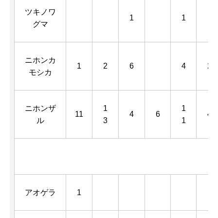
ツキノワ
1
1
グマ
ニホンカ
1
2
6
4
2
モシカ
ニホンザ
1
1
11
4
6
4
ル
3
1
アオゲラ
1