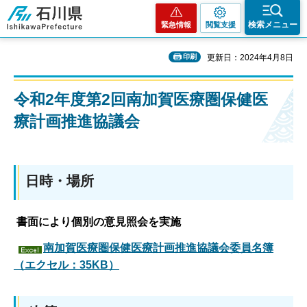
石川県
検索メニュー
緊急情報
閲覧支援
印刷
更新日：2024年4月8日
令和2年度第2回南加賀医療圏保健医
療計画推進協議会
日時・場所
書面により個別の意見照会を実施
南加賀医療圏保健医療計画推進協議会委員名簿
（エクセル：35KB）