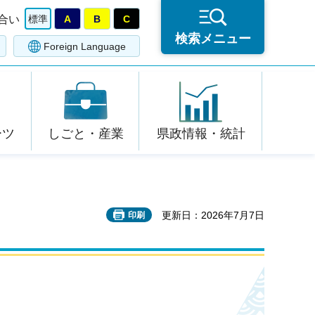
合い
標準
A
B
C
検索メニュー
Foreign Language
ーツ
しごと・産業
県政情報・統計
更新日：2026年7月7日
印刷