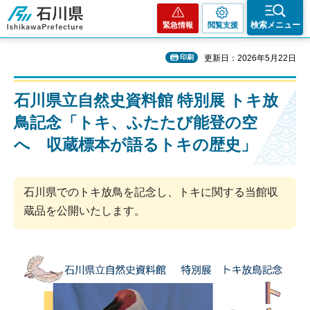
石川県
検索メニュー
緊急情報
閲覧支援
印刷
更新日：2026年5月22日
石川県立自然史資料館 特別展 トキ放
鳥記念「トキ、ふたたび能登の空
へ 収蔵標本が語るトキの歴史」
石川県でのトキ放鳥を記念し、トキに関する当館収
蔵品を公開いたします。