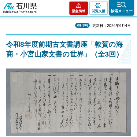
石川県
検索メニュー
緊急情報
閲覧支援
印刷
更新日：2026年6月4日
令和8年度前期古文書講座「敦賀の海
商・小宮山家文書の世界」（全3回）