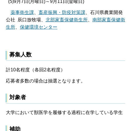
(5)9月7日(月曜日)～9月11日(金曜日)
薬事衛生課
、
畜産振興・防疫対策課
、石川県農業開発
公社 辰口放牧場、
北部家畜保健衛生所
、
南部家畜保健衛
生所
、
保健環境センター
募集人数
計10名程度（各回2名程度）
応募者多数の場合は抽選となります。
対象者
大学において獣医学を履修する過程に在学している学生
補助