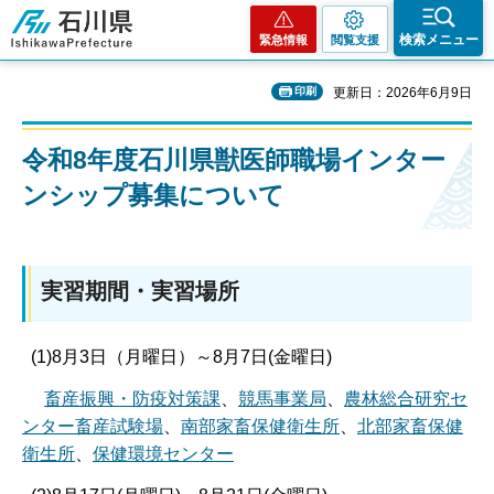
石川県
検索メニュー
緊急情報
閲覧支援
印刷
更新日：2026年6月9日
令和8年度石川県獣医師職場インター
ンシップ募集について
実習期間・実習場所
(1)8月3日（月曜日）～8月7日(金曜日)
畜産振興・防疫対策課
、
競馬事業局
、
農林総合研究セ
ンター畜産試験場
、
南部家畜保健衛生所
、
北部家畜保健
衛生所
、
保健環境センター