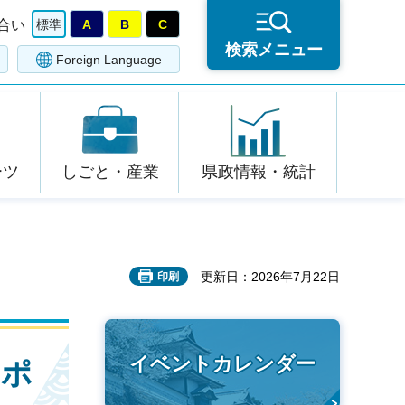
合い
標準
A
B
C
検索メニュー
Foreign Language
ーツ
しごと・産業
県政情報・統計
更新日：2026年7月22日
印刷
イベントカレンダー
ロポ