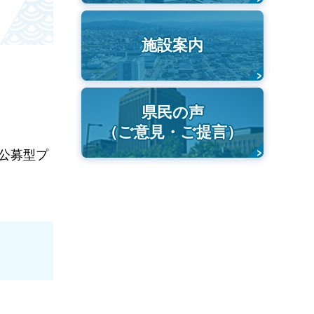
施設案内
県民の声
（ご意見・ご提言）
公募型プ