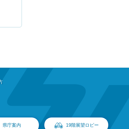
方
県庁案内
19階展望ロビー