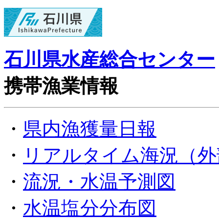
石川県水産総合センター
携帯漁業情報
・
県内漁獲量日報
・
リアルタイム海況（外
・
流況・水温予測図
・
水温塩分分布図