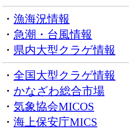
・
漁海況情報
・
急潮・台風情報
・
県内大型クラゲ情報
・
全国大型クラゲ情報
・
かなざわ総合市場
・
気象協会MICOS
・
海上保安庁MICS