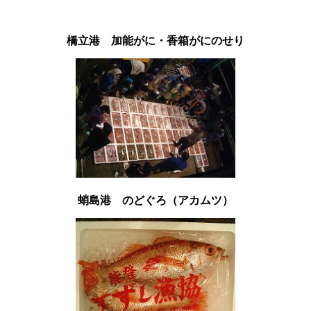
橋立港 加能がに・香箱がにのせり
蛸島港 のどぐろ（アカムツ）