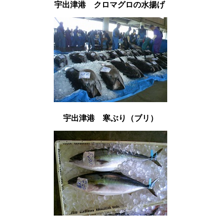
宇出津港 クロマグロの水揚げ
宇出津港 寒ぶり（ブリ）