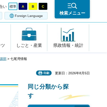
合い
標準
A
B
C
検索メニュー
Foreign Language
ーツ
しごと・産業
県政情報・統計
源部
> 七尾湾情報
更新日：2026年8月5日
印刷
同じ分類から探
す