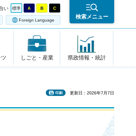
合い
標準
A
B
C
検索メニュー
Foreign Language
ーツ
しごと・産業
県政情報・統計
更新日：2026年7月7日
印刷