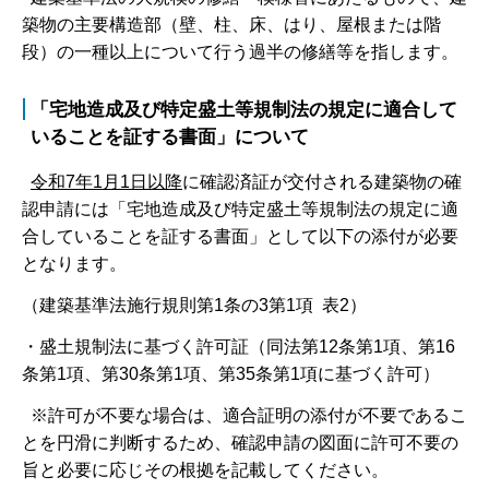
築物の主要構造部（壁、柱、床、はり、屋根または階
段）の一種以上について行う過半の修繕等を指します。
「宅地造成及び
特定盛土等規制法の規定に適合して
いることを証する書面」について
令和7年1月1日以降
に確認済証が交付される建築物の確
認申請には「宅地造成及び特定盛土等規制法の規定に適
合していることを証する書面」として以下の添付が必要
となります。
（建築基準法施行規則第1条の3第1項 表2）
・盛土規制法に基づく許可証（同法第12条第1項、第16
条第1項、第30条第1項、第35条第1項に基づく許可）
※許可が不要な場合は、適合証明の添付が不要であるこ
とを円滑に判断するため、確認申請の図面に許可不要の
旨と必要に応じその根拠を記載してください。