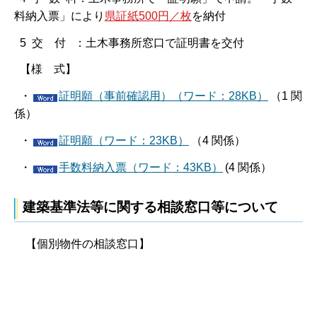
料納入票」により
県証紙500円／枚
を納付
5 交 付 ：土木事務所窓口で証明書を交付
【様 式】
・
証明願（事前確認用）（ワード：28KB）
（1 関
係）
・
証明願（ワード：23KB）
（4 関係）
・
手数料納入票（ワード：43KB）
(4 関係）
建築基準法等に関する相談窓口等について
【個別物件の相談窓口】