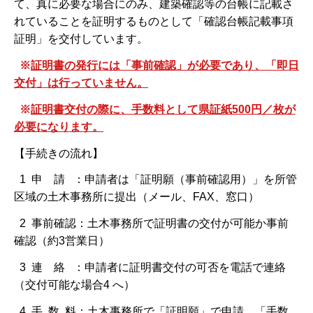
て、真に必要な場合にのみ、建築確認等の台帳に記載さ
れていることを証明するものとして「確認台帳記載事項
証明」を交付しています。
※
証明書の発行には「事前確認」が必要であり、「即日
交付」は行っていません。
※
証明書交付の際に、手数料として県証紙500円／枚が
必要になります。
【手続きの流れ】
1 申 請 ：申請者は「証明願（事前確認用）」を所管
区域の土木事務所に提出（メール、FAX、窓口）
2 事前確認：土木事務所で証明書の交付が可能か事前
確認（約3営業日）
3 連 絡 ：申請者に証明書交付の可否を電話で連絡
（交付可能な場合4 へ）
4 手 数 料：土木事務所で「証明願」で申請。「手数