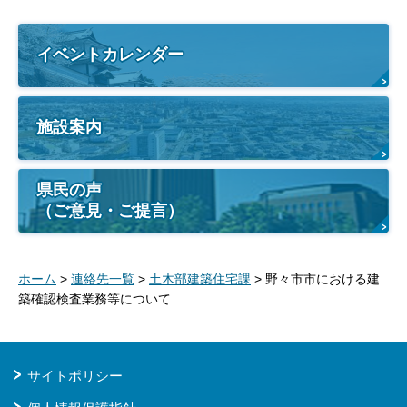
イベントカレンダー
施設案内
県民の声
（ご意見・ご提言）
ホーム
>
連絡先一覧
>
土木部建築住宅課
> 野々市市における建
築確認検査業務等について
サイトポリシー