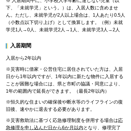
※ 入居期間中に、小学校入学年齢に達しない児童（以
下、「未就学児」という。）は、入居人数に含めませ
ん。ただし、未就学児が2人以上場合は、1人あたり0.5人
（小数点以下切り上げ）として換算します。（例）未就
学児1人→0人、未就学児2人→1人、未就学児3人→2人
入居期間
入居から2年以内
※災害時に借家・公営住宅に居住されていた方は、入居
日から1年以内ですが、1年以内に新たな物件に入居する
ことが困難な場合には、県と市町の協議・同意により、
1年の範囲内で延長ができます。（最長2年以内）
※恒久的な住まいの確保後や断水等のライフラインの復
旧後、速やかに退去する必要があります。
※災害救助法に基づく応急修理制度を併用する場合は
応
急修理を申し込んだ日から6か月以内
となり、修理完了