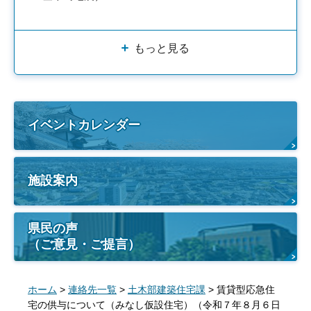
もっと見る
イベントカレンダー
施設案内
県民の声
（ご意見・ご提言）
ホーム
>
連絡先一覧
>
土木部建築住宅課
> 賃貸型応急住
宅の供与について（みなし仮設住宅）（令和７年８月６日