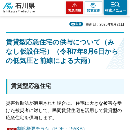
石川県
検索メニュー
緊急情報
閲覧支援
印刷
更新日：2025年8月21日
賃貸型応急住宅の供与について（み
なし仮設住宅）（令和7年8月6日から
の低気圧と前線による大雨）
賃貸型応急住宅
災害救助法が適用された場合に、住宅に大きな被害を受
けた被災者に対して、民間賃貸住宅を活用して賃貸型の
応急住宅を供与します。
制度概要チラシ（PDF：155KB）