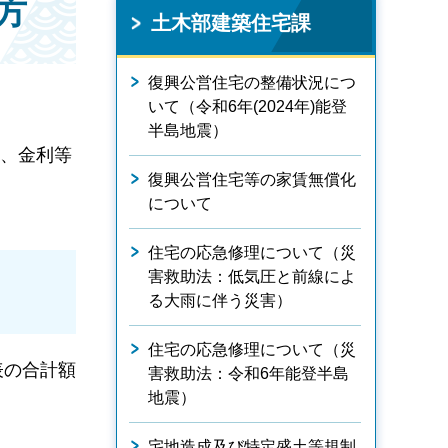
方
土木部建築住宅課
復興公営住宅の整備状況につ
いて（令和6年(2024年)能登
半島地震）
に、金利等
復興公営住宅等の家賃無償化
について
住宅の応急修理について（災
害救助法：低気圧と前線によ
る大雨に伴う災害）
住宅の応急修理について（災
表の合計額
害救助法：令和6年能登半島
地震）
宅地造成及び特定盛土等規制