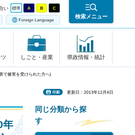
合い
標準
A
B
C
検索メニュー
Foreign Language
ーツ
しごと・産業
県政情報・統計
災害で被害を受けられた方へ)
更新日：2013年12月4日
印刷
同じ分類から探
す
0年