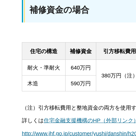
補修資金の場合
住宅の構造
補修資金
引方移転費用
耐火・準耐火
640万円
380万円（注
木造
590万円
（注）引方移転費用と整地資金の両方を使用す
詳しくは
住宅金融支援機構のHP（外部リンク
http://www.jhf.go.jp/customer/yushi/dans