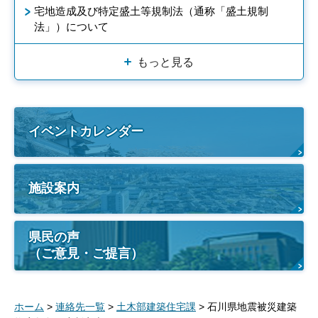
宅地造成及び特定盛土等規制法（通称「盛土規制
法」）について
もっと見る
イベントカレンダー
施設案内
県民の声
（ご意見・ご提言）
ホーム
>
連絡先一覧
>
土木部建築住宅課
> 石川県地震被災建築