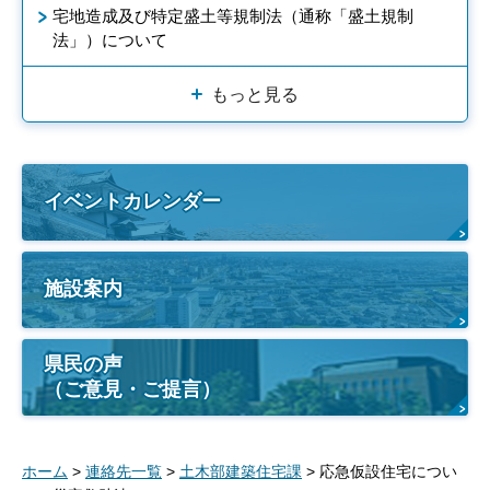
宅地造成及び特定盛土等規制法（通称「盛土規制
法」）について
もっと見る
イベントカレンダー
施設案内
県民の声
（ご意見・ご提言）
ホーム
>
連絡先一覧
>
土木部建築住宅課
> 応急仮設住宅につい