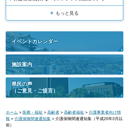
もっと見る
イベントカレンダー
施設案内
県民の声
（ご意見・ご提言）
ホーム
>
医療・福祉
>
高齢者
>
高齢者福祉
>
介護事業者向け情
報
>
介護保険関連通知集
> 介護保険関連通知集（平成20年3月以
前）