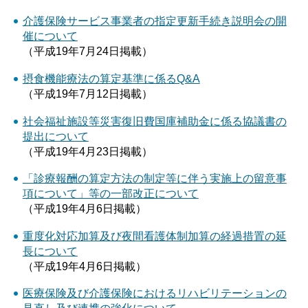
介護保険サービス事業者の指定更新手続き説明会の開
催について
（平成19年7月24日掲載）
摂食機能療法の算定基準に係るQ&A
（平成19年7月12日掲載）
社会福祉施設等災害復旧費国庫補助金に係る協議書の
提出について
（平成19年4月23日掲載）
「診療報酬の算定方法の制定等に伴う実施上の留意事
項について」等の一部改正について
（平成19年4月6日掲載）
重度化対応加算及び夜間看護体制加算の経過措置の延
長について
（平成19年4月6日掲載）
医療保険及び介護保険におけるリハビリテーションの