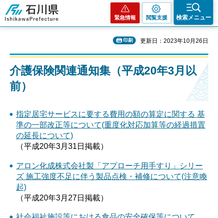
石川県
検索メニュー
緊急情報
閲覧支援
印刷
更新日：2023年10月26日
介護保険関連通知集（平成20年3月以
前）
指定居宅サービスに要する費用の額の算定に関する 基
準の一部改正等について(重度化対応加算等の経過措置
の延長について)
（平成20年3月31日掲載）
アロン化成株式会社製「アプローチ用手すり」シリー
ズ 施工強度不足に伴う製品点検・補修について(注意喚
起)
（平成20年3月27日掲載）
社会福祉施設等における食品の安全確保等について