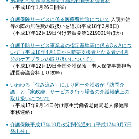
第39回社会保障審議会介護給付費分科会資料
（平成18年1月26日開催）
介護保険サービスに係る医療費控除について
入院外泊
等の際の居住費の取扱いを追加(平成18年3月8日)
（平成17年12月19日付け老振発第1219001号ほか）
介護予防サービス事業者の指定基準等に係るQ＆Aにつ
いて（平成18年4月1日から新要支援者となる者の4月
分のケアプランの取り扱いについて）
（平成17年12月19日全国介護保険・老人保健事業担当
課長会議資料より抜粋）
いわゆる「住み込み」により同一介護者が「訪問介
護」と「家政婦」サービスを行う場合の介護報酬上の
取り扱いについて
（平成17年9月14日付け厚生労働省老健局老人保健課
事務連絡）
介護保険平成17年10月改定関係通知（平成17年9月7日
発出分）