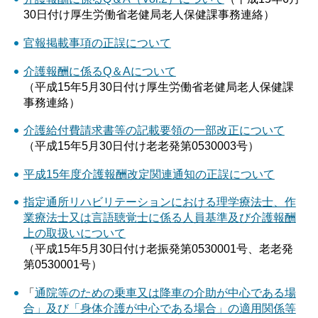
30日付け厚生労働省老健局老人保健課事務連絡）
官報掲載事項の正誤について
介護報酬に係るQ＆Aについて
（平成15年5月30日付け厚生労働省老健局老人保健課
事務連絡）
介護給付費請求書等の記載要領の一部改正について
（平成15年5月30日付け老老発第0530003号）
平成15年度介護報酬改定関連通知の正誤について
指定通所リハビリテーションにおける理学療法士、作
業療法士又は言語聴覚士に係る人員基準及び介護報酬
上の取扱いについて
（平成15年5月30日付け老振発第0530001号、老老発
第0530001号）
「
通院等のための乗車又は降車の介助が中心である場
合」及び「身体介護が中心である場合」の適用関係等