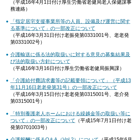
（平成16年4月1日付け厚生労働省老健局老人保健課事
務連絡）
「指定居宅支援事業所等の人員、設備及び運営に関す
る基準について」の一部改正について
（平成16年3月31日付け老振発第0331001号、老老発
第0331002号）
介護輸送に係る法的取扱いに対する意見の募集結果及
び法的取扱い方針について
（平成16年3月16日付け厚生労働省老健局振興課）
「介護給付費請求書等の記載要領について」（平成13
年11月16日老老発第31号）の一部改正について
（平成16年3月15日付け老老発第0315001号、老介発
第0315001号）
「特別養護老人ホームにおける繰越金等の取扱い等に
ついて」の一部改正について
（平成15年7月1日付け老
発第0701003号）
介護報酬に係るQ＆A（Vol.2）について
（平成15年6月