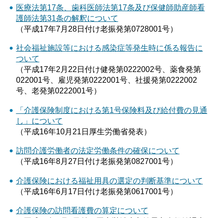
医療法第17条、歯科医師法第17条及び保健師助産師看
護師法第31条の解釈について
（平成17年7月28日付け老振発第0728001号）
社会福祉施設等における感染症等発生時に係る報告に
ついて
（平成17年2月22日付け健発第0222002号、薬食発第
022001号、雇児発第0222001号、社援発第0222002
号、老発第0222001号）
「介護保険制度における第1号保険料及び給付費の見通
し」について
（平成16年10月21日厚生労働省発表）
訪問介護労働者の法定労働条件の確保について
（平成16年8月27日付け老振発第0827001号）
介護保険における福祉用具の選定の判断基準について
（平成16年6月17日付け老振発第0617001号）
介護保険の訪問看護費の算定について